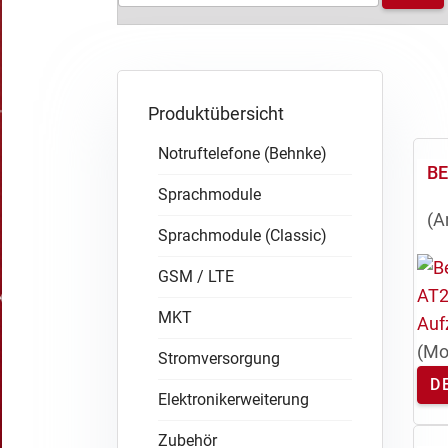
Produktübersicht
Notruftelefone (Behnke)
B
Sprachmodule
(A
Sprachmodule (Classic)
GSM / LTE
MKT
(Mo
Stromversorgung
D
Elektronikerweiterung
Zubehör