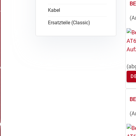
B
Kabel
(A
Ersatzteile (Classic)
(ab
D
B
(A